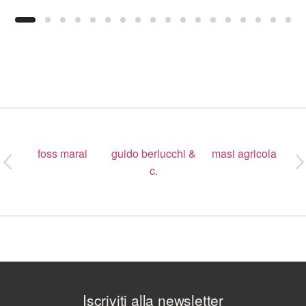
to do: i_nostri_marchi
foss marai
guido berlucchi &
masi agricola
c.
Iscriviti alla newsletter