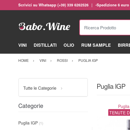
Scrivici su Whatsapp (+39) 339 6262526
-Spedizione 6 euro
Ricerca Prodotto
VINI
DISTILLATI
OLIO
RUM SAMPLE
BIRR
HOME
VINI
ROSSI
PUGLIA IGP
Puglia IGP
Tutte le Categorie
Categorie
Puglia
TENUTE D
Puglia IGP
(1)