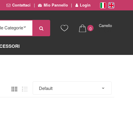
Contattaci
Mio Pannello
Login
Carrello
0
€ 0,00
CESSORI