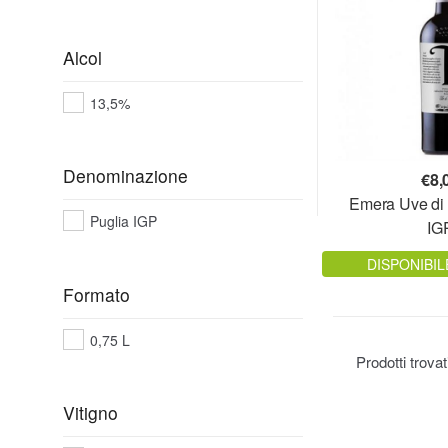
Alcol
13,5%
Denominazione
€
8,
Emera Uve di 
Puglia IGP
IG
DISPONIBIL
Formato
0,75 L
Prodotti trova
Vitigno