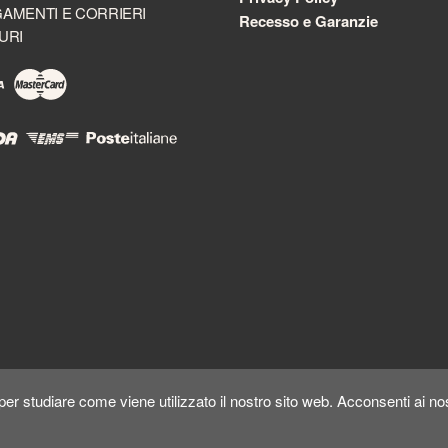
AMENTI E CORRIERI
Recesso e Garanzie
URI
er studiare come viene utilizzato il nostro sito web. Acconsenti ai nos
Copyright ©
Kyuubi Cloud Solution
by
STUDIO
99
. Tutti i diritti riservati