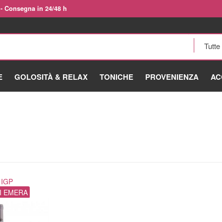
 - Consegna in 24/48 h
E
GOLOSITÀ & RELAX
TONICHE
PROVENIENZA
AC
 IGP
I EMERA