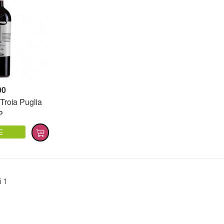
00
Troia Puglia
P
E
ti
1