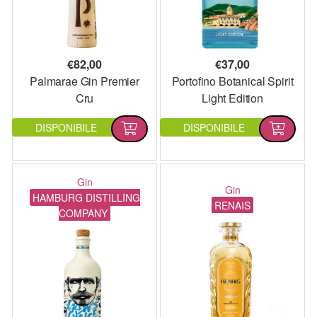
€
82,00
€
37,00
Palmarae Gin Premier
Portofino Botanical Spirit
Cru
Light Edition
DISPONIBILE
DISPONIBILE
Gin
Gin
HAMBURG DISTILLING
RENAIS
COMPANY