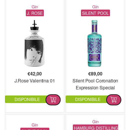
Gin
Gin
J. ROSE
SILENT POOL
€
42,00
€
89,00
J.Rose Valentina 01
Silent Pool Coronation
Expression Special
Edition
DISPONIBILE
DISPONIBILE
Gin
Gin
HAMBURG DISTILLING