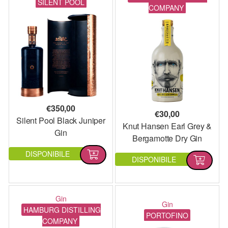
SILENT POOL
COMPANY
€
350,00
€
30,00
Silent Pool Black Juniper
Knut Hansen Earl Grey &
Gin
Bergamotte Dry Gin
DISPONIBILE
DISPONIBILE
Gin
Gin
HAMBURG DISTILLING
PORTOFINO
COMPANY