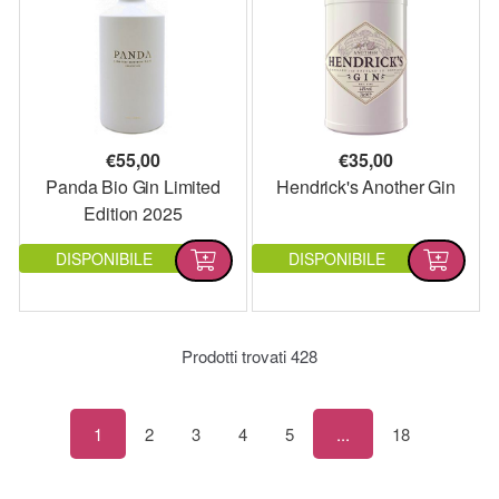
€
55,00
€
35,00
Panda Bio Gin Limited
Hendrick's Another Gin
Edition 2025
DISPONIBILE
DISPONIBILE
Prodotti trovati
428
1
2
3
4
5
...
18