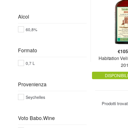
Alcol
60,8%
Formato
€
105
Habitation Vel
0,7 L
20
DISPONIBIL
Provenienza
Seychelles
Prodotti trova
Voto Babo.Wine