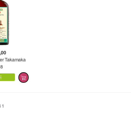
,00
ier Takamaka
18
E
ti
1