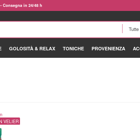
 - Consegna in 24/48 h
E
GOLOSITÀ & RELAX
TONICHE
PROVENIENZA
AC
m
N VELIER