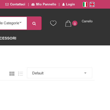
Contattaci
Mio Pannello
Login
Carrello
0
€ 0,00
CESSORI