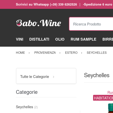
Scrivici su Whatsapp (+39) 339 6262526
-Spedizione 6 euro
Ricerca Prodotto
VINI
DISTILLATI
OLIO
RUM SAMPLE
BIRR
HOME
PROVENIENZA
ESTERO
SEYCHELLES
Seychelles
Tutte le Categorie
Categorie
Ru
HABITATIO
Seychelles
(2)