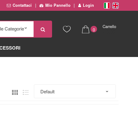
Contattaci
Mio Pannello
Login
Carrello
0
€ 0,00
CESSORI