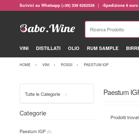
Scrivici su Whatsapp (+39) 339 6262526
-Spedizione 6 euro
Ricerca Prodotto
VINI
DISTILLATI
OLIO
RUM SAMPLE
BIRR
HOME
VINI
ROSSI
PAESTUM IGP
Paestum IG
Tutte le Categorie
Categorie
Prodotti trova
Paestum IGP
(0)