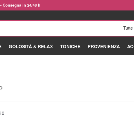
 - Consegna in 24/48 h
E
GOLOSITÀ & RELAX
TONICHE
PROVENIENZA
AC
P
ti
0