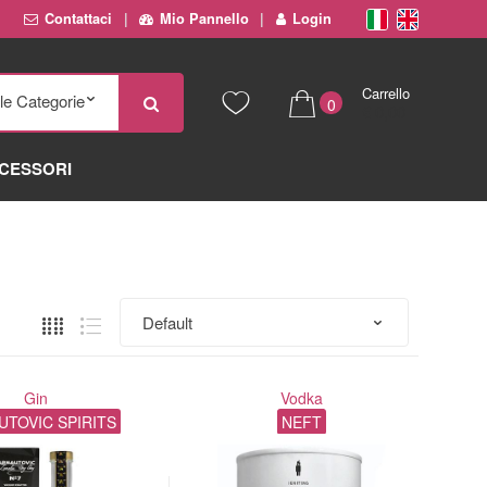
Contattaci
Mio Pannello
Login
Carrello
0
€ 0,00
CESSORI
Gin
Vodka
UTOVIC SPIRITS
NEFT