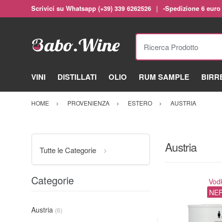
Scrivici su Whatsapp (+39) 339 6262526
-Spedizione 6 euro
Ricerca Prodotto
VINI
DISTILLATI
OLIO
RUM SAMPLE
BIRR
HOME
PROVENIENZA
ESTERO
AUSTRIA
Austria
Tutte le Categorie
Categorie
Vod
NE
Austria
(6)