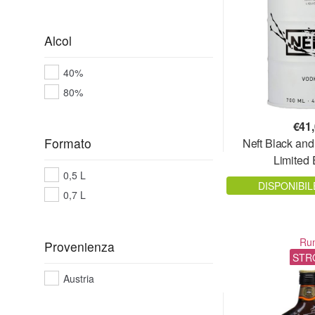
Alcol
40%
80%
€
41
Formato
Neft Black and
Limited 
0,5 L
DISPONIBIL
0,7 L
Ru
Provenienza
STR
Austria