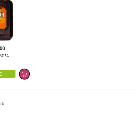
,00
 80%
E
ti
5