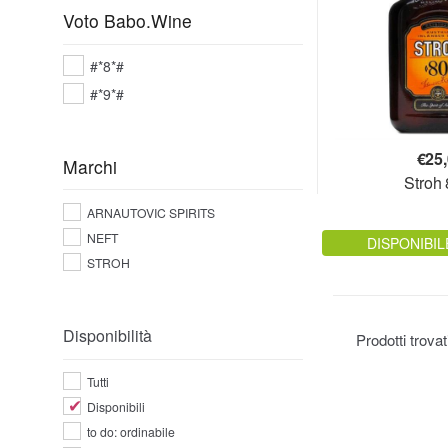
Voto Babo.Wine
#*8*#
#*9*#
€
25
Marchi
Stroh
ARNAUTOVIC SPIRITS
NEFT
DISPONIBIL
STROH
Disponibilità
Prodotti trova
Tutti
Disponibili
to do: ordinabile