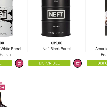
,00
€
39,00
 White Barrel
Neft Black Barrel
Arnaut
Edition
Pre
E
DISPONIBILE
DISPO
m
OH