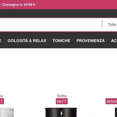
 - Consegna in 24/48 h
E
GOLOSITÀ & RELAX
TONICHE
PROVENIENZA
AC
ka
Vodka
FT
NEFT
ARNA