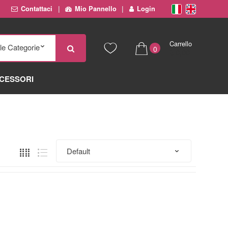
Contattaci
Mio Pannello
Login
Carrello
0
€ 0,00
CESSORI