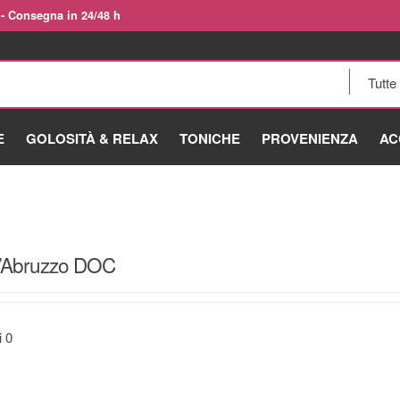
 - Consegna in 24/48 h
E
GOLOSITÀ & RELAX
TONICHE
PROVENIENZA
AC
d’Abruzzo DOC
ti
0