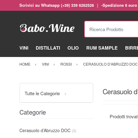
Scrivici su Whatsapp (+39) 339 6262526
-Spedizione 6 euro
Ricerca Prodotto
VINI
DISTILLATI
OLIO
RUM SAMPLE
BIRR
HOME
VINI
ROSSI
CERASUOLO D’ABRUZZO DOC
Cerasuolo 
Tutte le Categorie
Categorie
Prodotti trova
Cerasuolo d’Abruzzo DOC
(3)