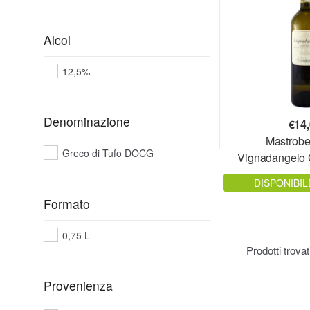
Alcol
12,5%
Denominazione
€
14
Mastrobe
Greco di Tufo DOCG
Vignadangelo 
DO
DISPONIBIL
Formato
0,75 L
Prodotti trova
Provenienza