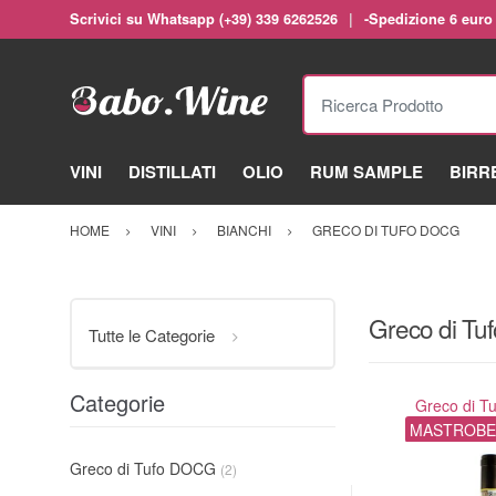
Scrivici su Whatsapp (+39) 339 6262526
-Spedizione 6 euro
Ricerca Prodotto
VINI
DISTILLATI
OLIO
RUM SAMPLE
BIRR
HOME
VINI
BIANCHI
GRECO DI TUFO DOCG
Greco di T
Tutte le Categorie
Categorie
Greco di T
MASTROBE
Greco di Tufo DOCG
(2)