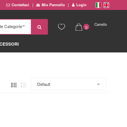
Contattaci
Mio Pannello
Login
Carrello
0
€ 0,00
CESSORI