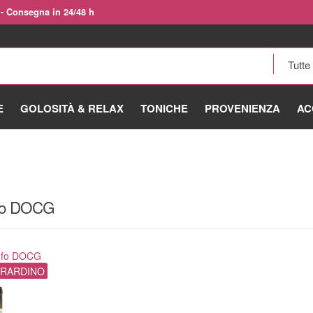
 - Consegna in 24/48 h
E
GOLOSITÀ & RELAX
TONICHE
PROVENIENZA
AC
ufo DOCG
ufo DOCG
RARDINO