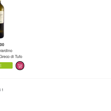
,00
rardino
Greco di Tufo
CG
E
ti
1