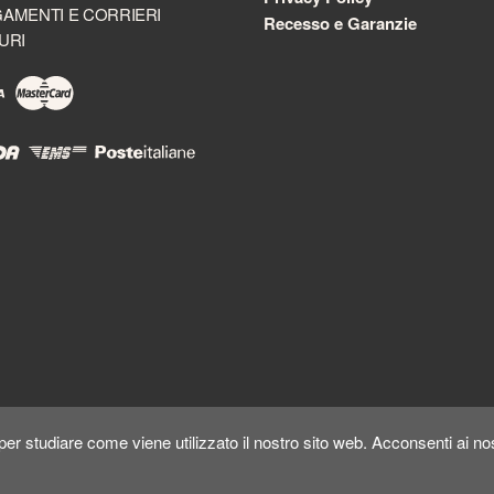
AMENTI E CORRIERI
Recesso e Garanzie
URI
er studiare come viene utilizzato il nostro sito web. Acconsenti ai nos
Copyright ©
Kyuubi Cloud Solution
by
STUDIO
99
. Tutti i diritti riservati