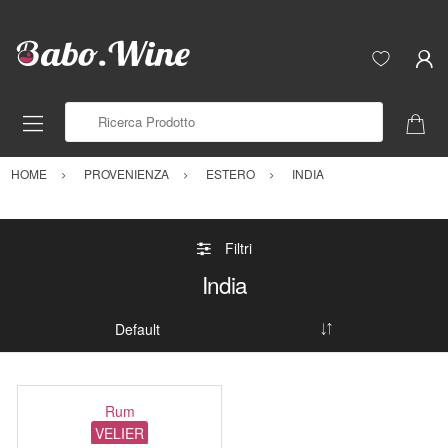
Ricerca Prodotto
HOME
PROVENIENZA
ESTERO
INDIA
Filtri
India
Rum
VELIER