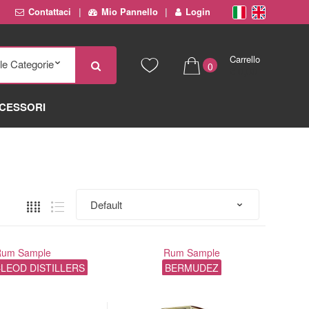
Contattaci
Mio Pannello
Login
Carrello
0
€ 0,00
CESSORI
Rum Sample
Rum Sample
CLEOD DISTILLERS
BERMUDEZ