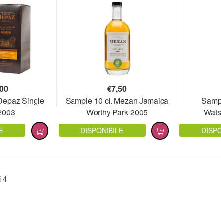
,00
€
7,50
 Depaz Single
Sample 10 cl. Mezan Jamaica
Sampl
2003
Worthy Park 2005
Wats
E
DISPONIBILE
DISPO
ti
4