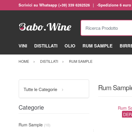
Scrivici su Whatsapp (+39) 339 6262526
-Spedizione 6 euro
Ricerca Prodotto
VINI
DISTILLATI
OLIO
RUM SAMPLE
BIRR
HOME
DISTILLATI
RUM SAMPLE
Rum Sampl
Tutte le Categorie
Categorie
Rum S
DEP
Rum Sample
(10)