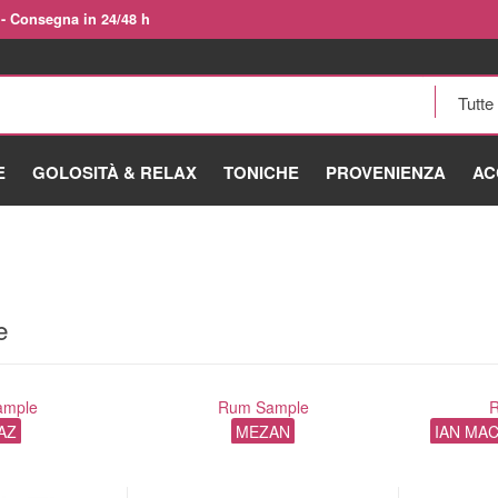
 - Consegna in 24/48 h
E
GOLOSITÀ & RELAX
TONICHE
PROVENIENZA
AC
e
ample
Rum Sample
AZ
MEZAN
IAN MA