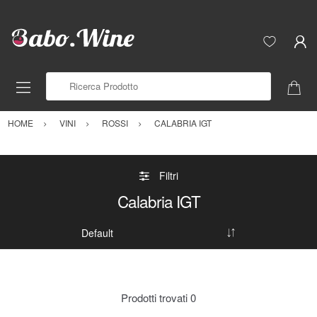
Ricerca Prodotto
HOME
VINI
ROSSI
CALABRIA IGT
Filtri
Calabria IGT
Prodotti trovati
0