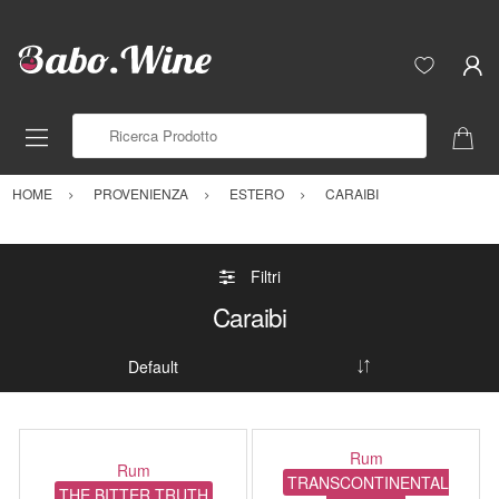
Ricerca Prodotto
HOME
PROVENIENZA
ESTERO
CARAIBI
Filtri
Caraibi
Rum
Rum
TRANSCONTINENTAL
THE BITTER TRUTH