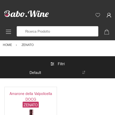
Ricerca Prodotto
HOME
ZENATO
Filtri
Amarone della Valpolicella
DOCG
ZENATO