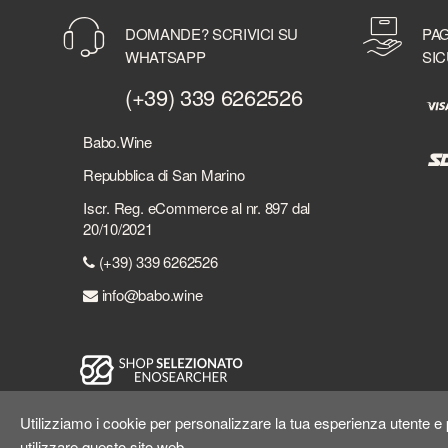
BENRIACH
DOMANDE? SCRIVICI SU
PAG
BERMUDEZ
WHATSAPP
SIC
BERRY BROTHER'S & RUDD
BERSI SERLINI
(+39) 339 6262526
BESPOKE DISTILLERY
BICCHIERI
Babo.Wine
BIELLE
Repubblica di San Marino
BILLECART-SALMON
Iscr. Reg. eCommerce al nr. 897 dal
BIONDI SANTI
20/10/2021
BLACK DEATH
(+39) 339 6262526
BLACK FRIARS DISTILLERY
BLACK TOT
info@babo.wine
BLACKADDER
BLADNOCH DISTILLERY
BLUE WOMBAT SPIRITS
BOBBY'S SCHIEDAM
BOLLINGER
Utilizziamo i cookie per personalizzare la tua esperienza utente e p
BOMBAY SAPPHIRE
utilizzare questo sito web.