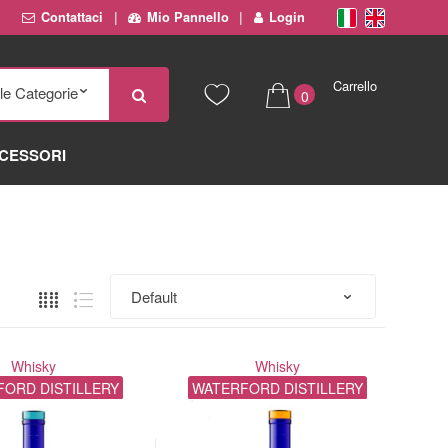
Contattaci
Mio Pannello
Login
Carrello
0
€ 0,00
CESSORI
Whisky
Whisky
ORD DISTILLERY
WATERFORD DISTILLERY