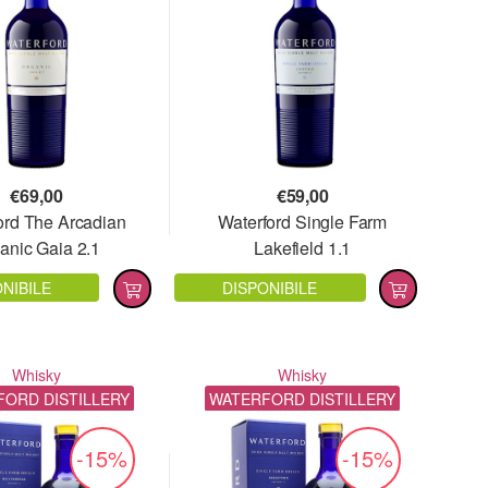
€
69,00
€
59,00
ord The Arcadian
Waterford Single Farm
anic Gaia 2.1
Lakefield 1.1
NIBILE
DISPONIBILE
Whisky
Whisky
ORD DISTILLERY
WATERFORD DISTILLERY
-15%
-15%