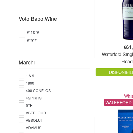
Voto Babo.Wine
#*10*#
#*9*#
€
61
Waterford Sin
Head
Marchi
DISPONIBIL
1 & 9
1800
400 CONEJOS
Whi
4SPIRITS
WATERFORD 
5TH
ABERLOUR
ABSOLUT
ADAMUS