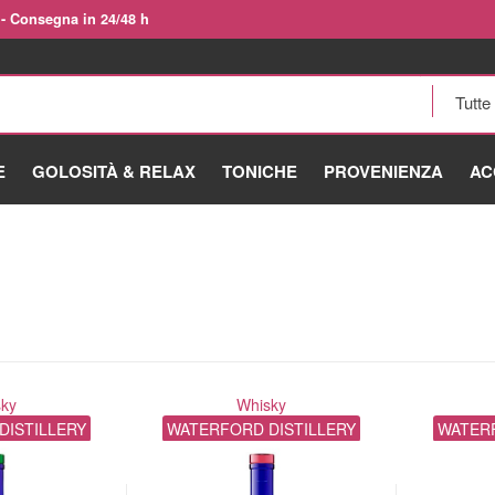
 - Consegna in 24/48 h
E
GOLOSITÀ & RELAX
TONICHE
PROVENIENZA
AC
sky
Whisky
DISTILLERY
WATERFORD DISTILLERY
WATERF