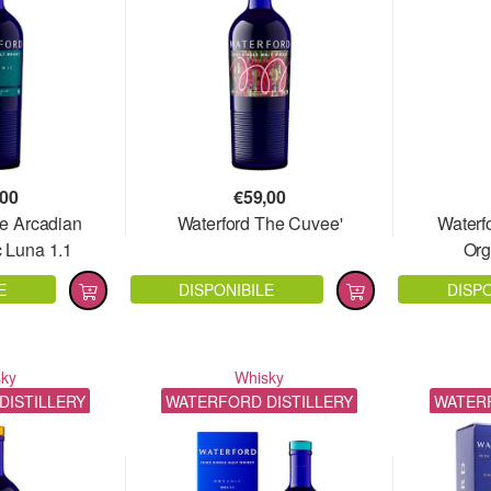
,00
€
59,00
he Arcadian
Waterford The Cuvee'
Waterf
 Luna 1.1
Org
E
DISPONIBILE
DISPO
sky
Whisky
DISTILLERY
WATERFORD DISTILLERY
WATERF