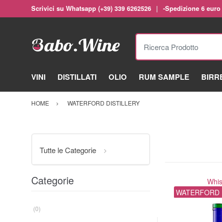
Scrivici su Whatsapp (+39) 339 6262526
-Spedizione 6 euro
Ricerca Prodotto
VINI
DISTILLATI
OLIO
RUM SAMPLE
BIRR
HOME
WATERFORD DISTILLERY
Tutte le Categorie
Categorie
Whi
WATERFORD 
(0)