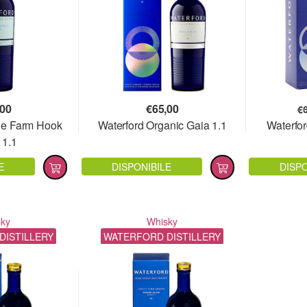
,00
€
65,00
€
gle Farm Hook
Waterford Organic Gaia 1.1
Waterfo
 1.1
E
DISPONIBILE
DISPO
sky
Whisky
DISTILLERY
WATERFORD DISTILLERY