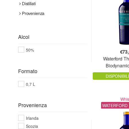
Distillati
Provenienza
Alcol
50%
€
73
Waterford T
Biodynamic
Formato
DISPONIBIL
0,7 L
Whi
Provenienza
WATERFORD 
Irlanda
Scozia