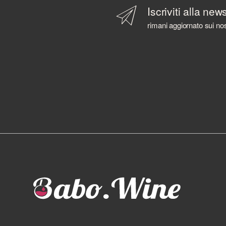
BACARDI
Iscriviti alla new
BAILEYS
rimani aggiornato sui nos
BALLANTINE'S
BALMENACH DISTILLERY
BALVENIE
BARBANCOURT
BARCELO'
BAREKSTEN
BARONE PIZZINI
BARRISTER SPIRITS
BASTIANICH
BAYAB
BD ROOTS
BEEFEATER
BELLAVISTA
BELUGA
BELVEDERE
BENEVA