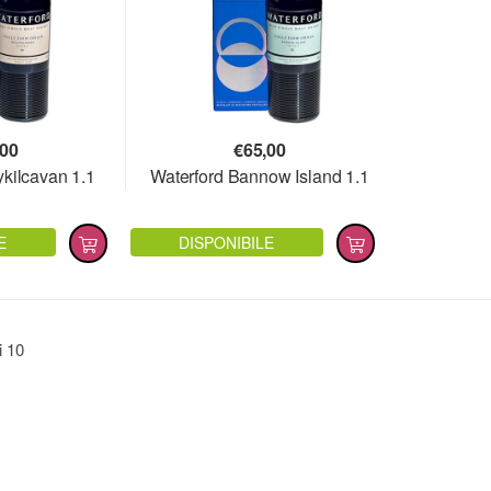
,00
€
65,00
ykilcavan 1.1
Waterford Bannow Island 1.1
E
DISPONIBILE
ti
10