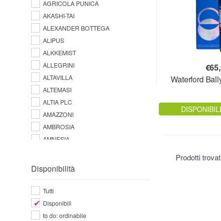
AGRICOLA PUNICA
AKASHI-TAI
ALEXANDER BOTTEGA
ALIPUS
ALKKEMIST
ALLEGRINI
€
65
ALTAVILLA
Waterford Ball
ALTEMASI
ALTIA PLC
DISPONIBIL
AMAZZONI
AMBROSIA
AMNESIA
AMPERSAND
Prodotti trova
AMUERTE
Disponibilità
ANGOSTURA
ANTICA DISTILLERIA QUAGLIA
Tutti
ANTICA FRATTA
Disponibili
APPLETON ESTATE
to do: ordinabile