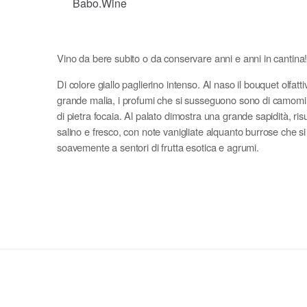
Babo.Wine
Vino da bere subito o da conservare anni e anni in cantina
Di colore giallo paglierino intenso. Al naso il bouquet olfatti
grande malia, i profumi che si susseguono sono di camomil
di pietra focaia. Al palato dimostra una grande sapidità, risu
salino e fresco, con note vanigliate alquanto burrose che 
soavemente a sentori di frutta esotica e agrumi.