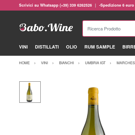
Scrivici su Whatsapp (+39) 339 6262526
-Spedizione 6 euro
Ricerca Prodotto
VINI
DISTILLATI
OLIO
RUM SAMPLE
BIRR
HOME
VINI
BIANCHI
UMBRIA IGT
MARCHESI