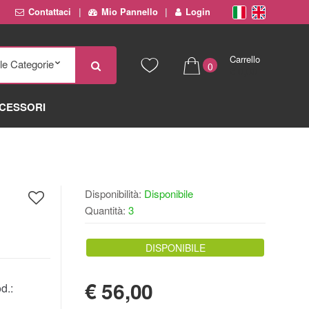
Contattaci
Mio Pannello
Login
Carrello
0
€ 0,00
CESSORI
Disponibilità:
Disponibile
Quantità:
3
DISPONIBILE
€
56,00
d.: