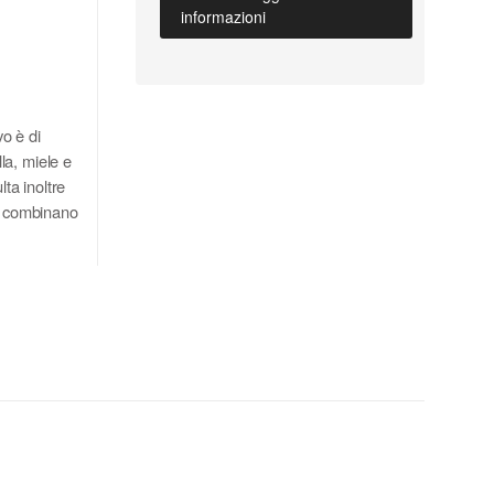
informazioni
!
vo è di
la, miele e
lta inoltre
si combinano