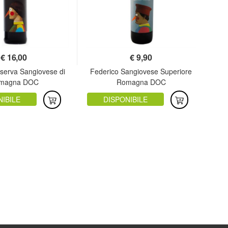
€
16,00
€
9,90
iserva Sangiovese di
Federico Sangiovese Superiore
God
magna DOC
Romagna DOC
NIBILE
DISPONIBILE