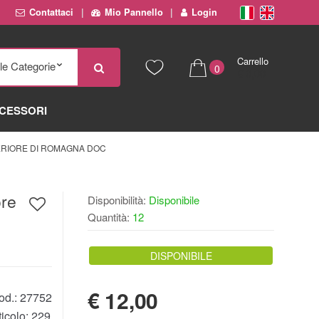
Contattaci
Mio Pannello
Login
Carrello
0
€ 0,00
CESSORI
ERIORE DI ROMAGNA DOC
ore
Disponibilità:
Disponibile
Quantità:
12
DISPONIBILE
€
12,00
od.:
27752
ticolo:
229