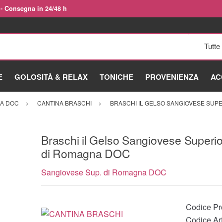
 - Consegna in 24/48 h
E
GOLOSITÀ & RELAX
TONICHE
PROVENIENZA
AC
NA DOC
CANTINA BRASCHI
BRASCHI IL GELSO SANGIOVESE SUP
Braschi il Gelso Sangiovese Superi
di Romagna DOC
Sangiovese Sup. di Romagna DOC
Codice Pr
Codice Ar