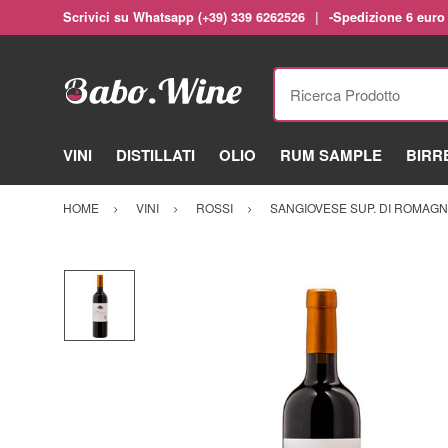
Scrivici su Whatsapp (+39) 339 6262526
-Spedizione 6 euro
Ricerca Prodotto
VINI
DISTILLATI
OLIO
RUM SAMPLE
BIRR
HOME
VINI
ROSSI
SANGIOVESE SUP. DI ROMAG