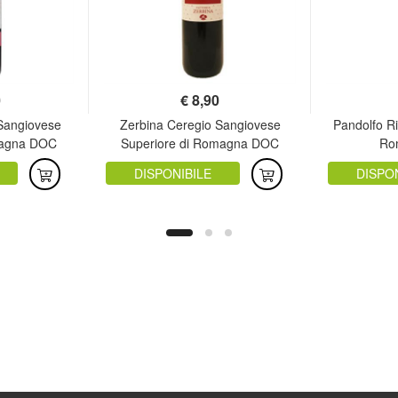
0
€
8,90
 Sangiovese
Zerbina Ceregio Sangiovese
Pandolfo R
magna DOC
Superiore di Romagna DOC
Ro
DISPONIBILE
DISPO