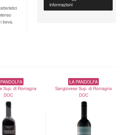
informazioni
tteristici
intenso
n beva.
 PANDOLFA
LA PANDOLFA
e Sup. di Romagna
Sangiovese Sup. di Romagna
Sa
DOC
DOC