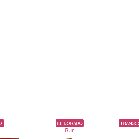
O'
EL DORADO
TRANSC
Rum