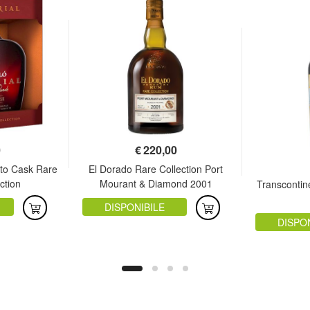
0
€
220,00
rto Cask Rare
El Dorado Rare Collection Port
ction
Mourant & Diamond 2001
Transcontine
DISPONIBILE
DISPO