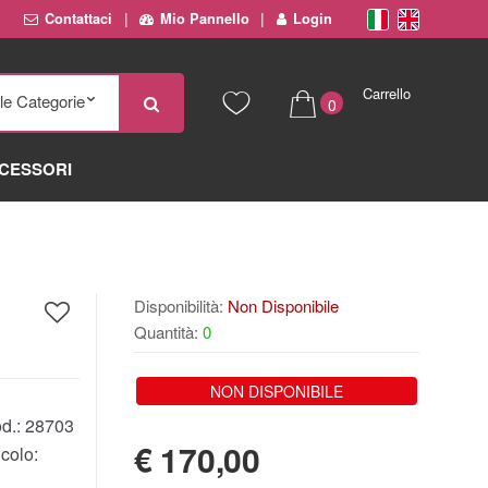
Contattaci
Mio Pannello
Login
Carrello
0
€ 0,00
CESSORI
Disponibilità:
Non Disponibile
Quantità:
0
NON DISPONIBILE
d.:
28703
€
170,00
colo: