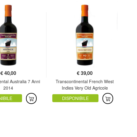
€
40,00
€
39,00
El
ntal Australia 7 Anni
Transcontinental French West
2014
Indies Very Old Agricole
NIBILE
DISPONIBILE