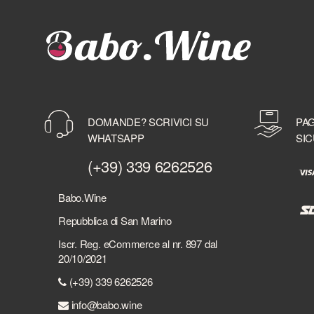
BD ROOTS
BEEFEATER
BELLAVISTA
BELUGA
BELVEDERE
BENEVA
BENRIACH
DOMANDE? SCRIVICI SU
PAG
BERMUDEZ
WHATSAPP
SIC
BERRY BROTHER'S & RUDD
BERSI SERLINI
(+39) 339 6262526
BESPOKE DISTILLERY
BICCHIERI
Babo.Wine
BIELLE
Repubblica di San Marino
BILLECART-SALMON
Iscr. Reg. eCommerce al nr. 897 dal
BIONDI SANTI
20/10/2021
BLACK DEATH
(+39) 339 6262526
BLACK FRIARS DISTILLERY
BLACK TOT
info@babo.wine