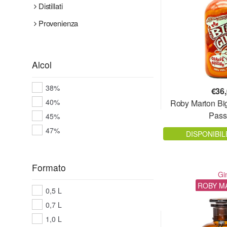
Distillati
Provenienza
Alcol
38%
€
36
40%
Roby Marton Bi
Pass
45%
47%
DISPONIBIL
Formato
Gi
ROBY M
0,5 L
0,7 L
1,0 L