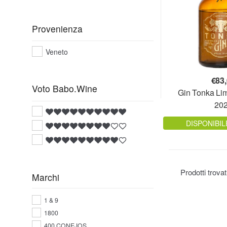
Provenienza
Veneto
€
83
Voto Babo.Wine
Gin Tonka Lim
20
DISPONIBIL
Prodotti trova
Marchi
1 & 9
1800
400 CONEJOS