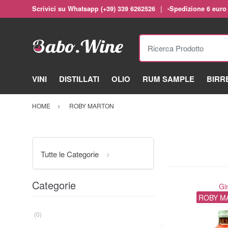
Scrivici su Whatsapp (+39) 339 6262526
-Spedizione 6 euro
Ricerca Prodotto
VINI
DISTILLATI
OLIO
RUM SAMPLE
BIRR
HOME
ROBY MARTON
Tutte le Categorie
Categorie
Gi
ROBY M
(0)