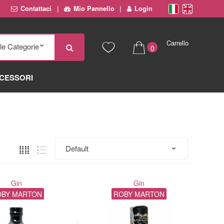
Contattaci
Mio Pannello
Login
Carrello
0
€ 0,00
CESSORI
Gin
Gin
OBY MARTON
ROBY MARTON