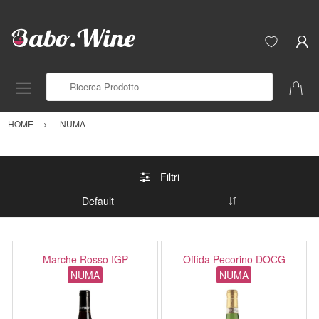
Ricerca Prodotto
HOME
NUMA
Filtri
Marche Rosso IGP
Offida Pecorino DOCG
NUMA
NUMA