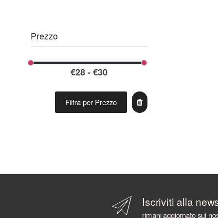
ARBIKIE
ARDBEG
ARMORIK
Prezzo
ARNAUTOVIC SPIRITS
ARRAN DISTILLERS
ARTIC
ASAKA DISTILLERY
AVIATION
AZ. AGR. CAVALLARI
Filtra per Prezzo
AZIENDA AGRICOLA CALONGA
AZIENDA AGRICOLA CERETTO
AZIENDA AGRICOLA LA TUNELLA
AZIENDA AGRICOLA PLANETA
AZIENDA AGRICOLA POLIZIANO
B 69
BABOWINE
BACARDI
Iscriviti alla new
BAILEYS
rimani aggiornato sui nos