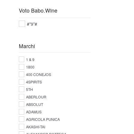
Voto Babo.Wine
#*9*#
Marchi
1 & 9
1800
400 CONEJOS
4SPIRITS
5TH
ABERLOUR
ABSOLUT
ADAMUS
AGRICOLA PUNICA
AKASHI-TAI