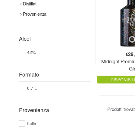
Distillati
Provenienza
Alcol
42%
€
29
Midnight Premium
Gi
Formato
DISPONIBIL
0,7 L
Prodotti trova
Provenienza
Italia