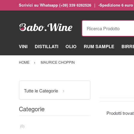
Scrivici su Whatsapp (+39) 339 6262526
-Spedizione 6 euro
Ricerca Prodotto
VINI
DISTILLATI
OLIO
RUM SAMPLE
BIRR
HOME
MAURICE CHOPPIN
Tutte le Categorie
Categorie
Prodotti trova
(0)