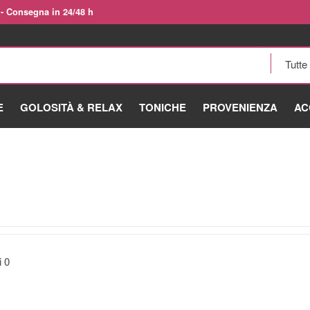
 - Consegna in 24/48 h
E
GOLOSITÀ & RELAX
TONICHE
PROVENIENZA
AC
ti
0