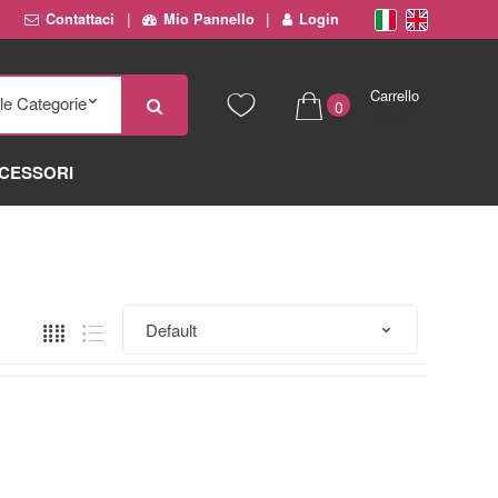
Contattaci
Mio Pannello
Login
Carrello
0
€ 0,00
CESSORI