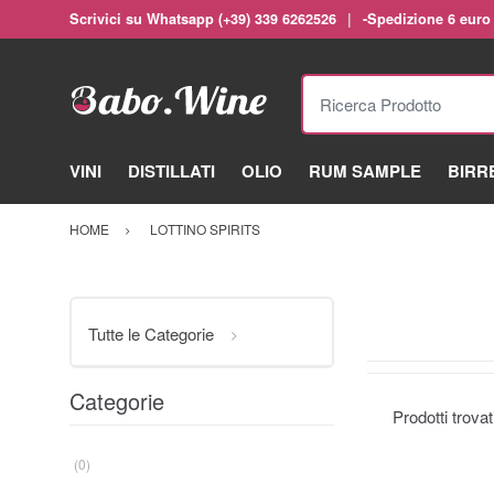
Scrivici su Whatsapp (+39) 339 6262526
-Spedizione 6 euro
Ricerca Prodotto
VINI
DISTILLATI
OLIO
RUM SAMPLE
BIRR
HOME
LOTTINO SPIRITS
Tutte le Categorie
Categorie
Prodotti trova
(0)