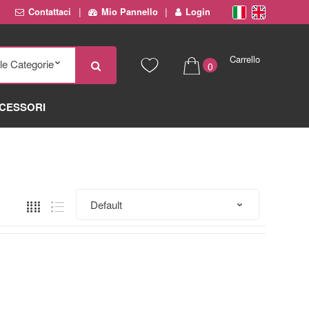
Contattaci
Mio Pannello
Login
Carrello
0
€ 0,00
CESSORI