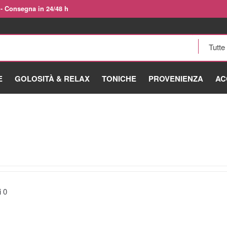
 - Consegna in 24/48 h
E
GOLOSITÀ & RELAX
TONICHE
PROVENIENZA
AC
ti
0