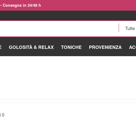
 - Consegna in 24/48 h
E
GOLOSITÀ & RELAX
TONICHE
PROVENIENZA
AC
ti
0