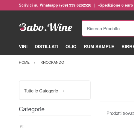
Scrivici su Whatsapp (+39) 339 6262526
-Spedizione 6 euro
Ricerca Prodotto
VINI
DISTILLATI
OLIO
RUM SAMPLE
BIRR
HOME
KNOCKANDO
Tutte le Categorie
Categorie
Prodotti trova
(0)