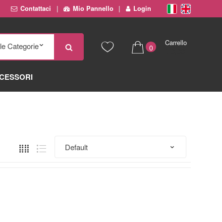
Contattaci
Mio Pannello
Login
Carrello
0
€ 0,00
CESSORI