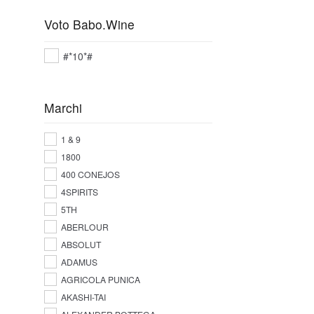
Voto Babo.Wine
#*10*#
Marchi
1 & 9
1800
400 CONEJOS
4SPIRITS
5TH
ABERLOUR
ABSOLUT
ADAMUS
AGRICOLA PUNICA
AKASHI-TAI