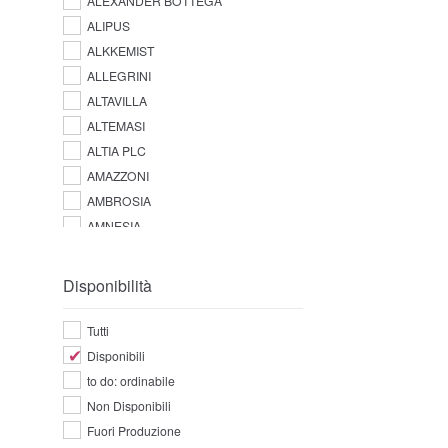
ALEXANDER BOTTEGA
ALIPUS
ALKKEMIST
ALLEGRINI
ALTAVILLA
ALTEMASI
ALTIA PLC
AMAZZONI
AMBROSIA
AMNESIA
AMPERSAND
AMUERTE
Disponibilità
ANGOSTURA
ANTICA DISTILLERIA QUAGLIA
Tutti
ANTICA FRATTA
Disponibili
APPLETON ESTATE
to do: ordinabile
AQUA LUCE
Non Disponibili
ARARAT
Fuori Produzione