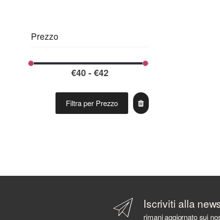
ARBIKIE
ARDBEG
ARMORIK
Prezzo
ARNAUTOVIC SPIRITS
ARRAN DISTILLERS
ARTIC
ASAKA DISTILLERY
AVIATION
AZ. AGR. CAVALLARI
Filtra per Prezzo
AZIENDA AGRICOLA CALONGA
AZIENDA AGRICOLA CERETTO
AZIENDA AGRICOLA LA TUNELLA
AZIENDA AGRICOLA PLANETA
AZIENDA AGRICOLA POLIZIANO
B 69
BABOWINE
BACARDI
Iscriviti alla new
BAILEYS
rimani aggiornato sui nos