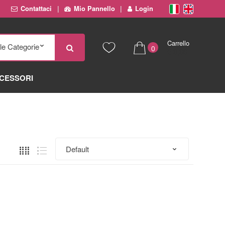
Contattaci
Mio Pannello
Login
Carrello
0
€ 0,00
CESSORI