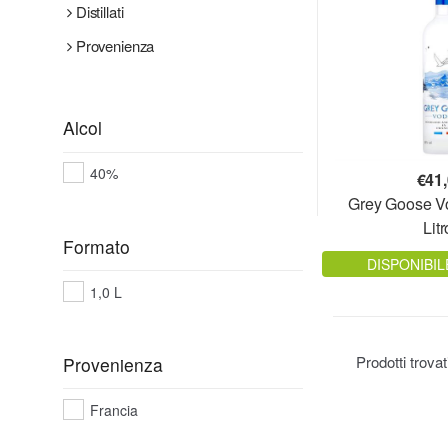
Distillati
Provenienza
Alcol
40%
€
41
Grey Goose Vo
Litr
Formato
DISPONIBIL
1,0 L
Prodotti trova
Provenienza
Francia