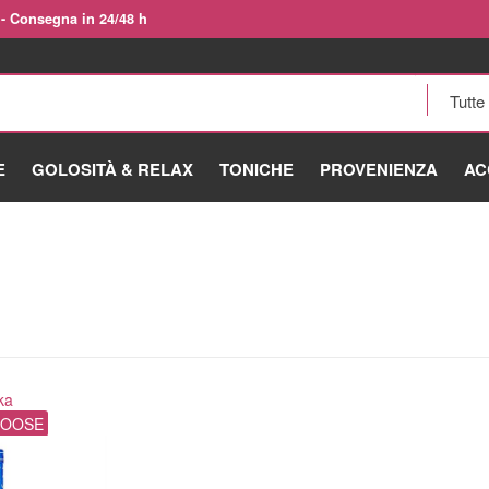
 - Consegna in 24/48 h
E
GOLOSITÀ & RELAX
TONICHE
PROVENIENZA
AC
ka
GOOSE