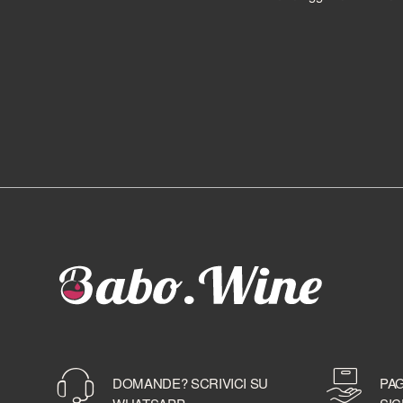
BALLANTINE'S
BALMENACH DISTILLERY
BALVENIE
BARBANCOURT
BARCELO'
BAREKSTEN
BARONE PIZZINI
BARRISTER SPIRITS
BASTIANICH
BAYAB
BD ROOTS
BEEFEATER
BELLAVISTA
BELUGA
BELVEDERE
BENEVA
BENRIACH
DOMANDE? SCRIVICI SU
PAG
BERMUDEZ