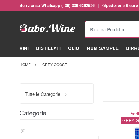
Scrivici su Whatsapp (+39) 339 6262526
-Spedizione 6 euro
Ricerca Prodotto
VINI
DISTILLATI
OLIO
RUM SAMPLE
BIRR
HOME
GREY GOOSE
Tutte le Categorie
Categorie
Vod
GREY 
(0)