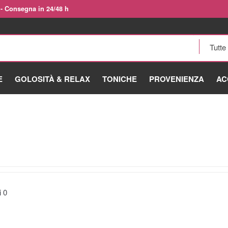
 - Consegna in 24/48 h
E
GOLOSITÀ & RELAX
TONICHE
PROVENIENZA
AC
ti
0