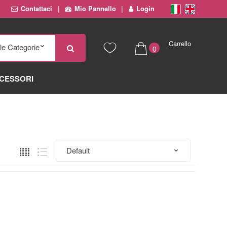
Contattaci
Mio Pannello
Login
Carrello
0
€ 0,00
CESSORI