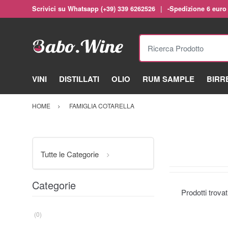
Scrivici su Whatsapp (+39) 339 6262526
-Spedizione 6 euro
Ricerca Prodotto
VINI
DISTILLATI
OLIO
RUM SAMPLE
BIRR
HOME
FAMIGLIA COTARELLA
Tutte le Categorie
Categorie
Prodotti trova
(0)