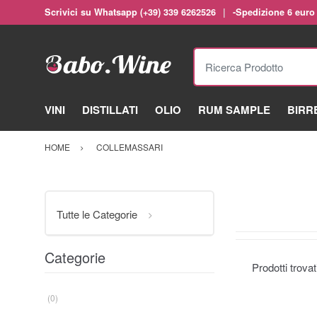
Scrivici su Whatsapp (+39) 339 6262526
-Spedizione 6 euro
Ricerca Prodotto
VINI
DISTILLATI
OLIO
RUM SAMPLE
BIRR
HOME
COLLEMASSARI
Tutte le Categorie
Categorie
Prodotti trova
(0)