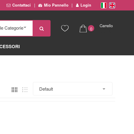
Contattaci
Mio Pannello
Login
Carrello
0
€ 0,00
CESSORI