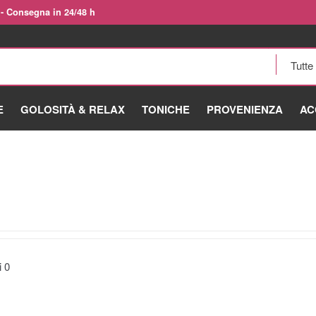
 - Consegna in 24/48 h
E
GOLOSITÀ & RELAX
TONICHE
PROVENIENZA
AC
ti
0