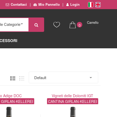
Contattaci
Mio Pannello
Login
Carrello
0
€ 0,00
CESSORI
to Adige DOC
Vigneti delle Dolomiti IGT
 GIRLAN-KELLEREI
CANTINA GIRLAN-KELLEREI