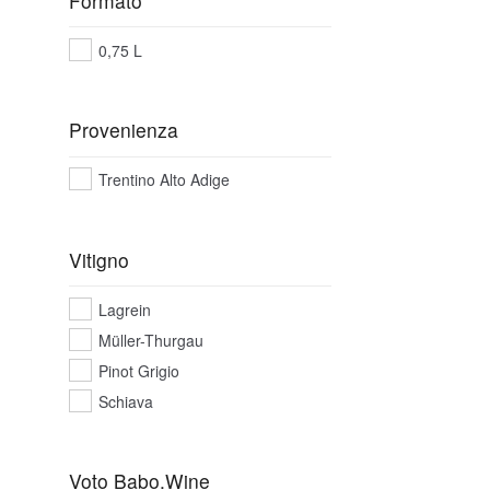
Formato
0,75 L
Provenienza
Trentino Alto Adige
Vitigno
Lagrein
Müller-Thurgau
Pinot Grigio
Schiava
Voto Babo.Wine