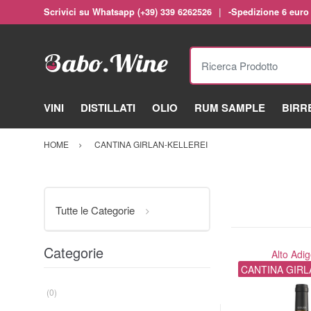
Scrivici su Whatsapp (+39) 339 6262526
-Spedizione 6 euro
Ricerca Prodotto
VINI
DISTILLATI
OLIO
RUM SAMPLE
BIRR
HOME
CANTINA GIRLAN-KELLEREI
Tutte le Categorie
Categorie
Alto Adi
CANTINA GIRL
(0)