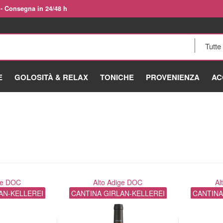
 - Consegna in 24/48 h
E
GOLOSITÀ & RELAX
TONICHE
PROVENIENZA
AC
ge DOC
Alto Adige DOC
Al
AN-KELLEREI
CANTINA GIRLAN-KELLEREI
CANTINA