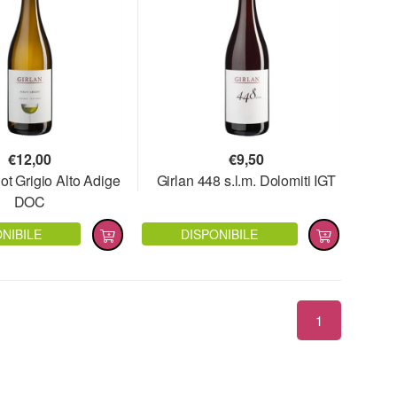
€
12,00
€
9,50
ot Grigio Alto Adige
Girlan 448 s.l.m. Dolomiti IGT
DOC
NIBILE
DISPONIBILE
1