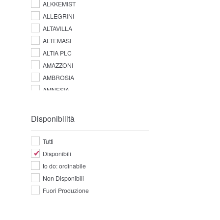
ALKKEMIST
ALLEGRINI
ALTAVILLA
ALTEMASI
ALTIA PLC
AMAZZONI
AMBROSIA
AMNESIA
AMPERSAND
AMUERTE
Disponibilità
ANGOSTURA
ANTICA DISTILLERIA QUAGLIA
Tutti
ANTICA FRATTA
Disponibili
APPLETON ESTATE
to do: ordinabile
AQUA LUCE
Non Disponibili
ARARAT
Fuori Produzione
ARBIKIE
ARDBEG