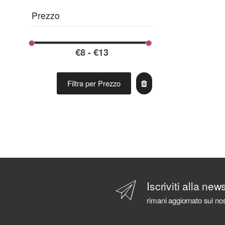
ARMORIK
Prezzo
ARNAUTOVIC SPIRITS
ARRAN DISTILLERS
ARTIC
ASAKA DISTILLERY
AVIATION
AZ. AGR. CAVALLARI
Filtra per Prezzo
AZIENDA AGRICOLA CALONGA
AZIENDA AGRICOLA CERETTO
AZIENDA AGRICOLA LA TUNELLA
AZIENDA AGRICOLA PLANETA
AZIENDA AGRICOLA POLIZIANO
B 69
BABOWINE
BACARDI
Iscriviti alla new
BAILEYS
rimani aggiornato sui nos
BALLANTINE'S
BALMENACH DISTILLERY