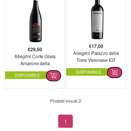
€
17,00
€
29,50
Allegrini Palazzo della
Allegrini Corte Giara
Torre Veronese IGT
Amarone della
Valpolicella DOCG
DISPONIBILE
DISPONIBILE
Prodotti trovati
2
1