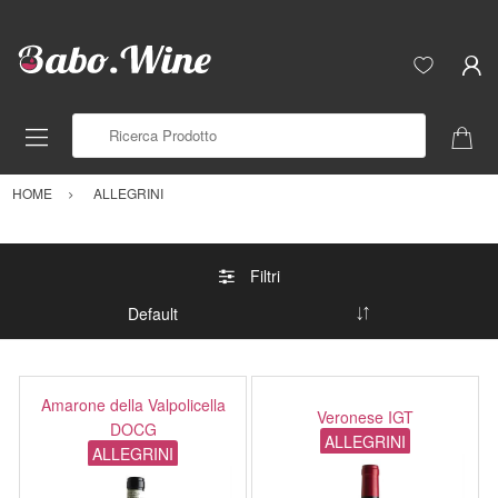
Ricerca Prodotto
HOME
ALLEGRINI
Filtri
Amarone della Valpolicella
Veronese IGT
DOCG
ALLEGRINI
ALLEGRINI