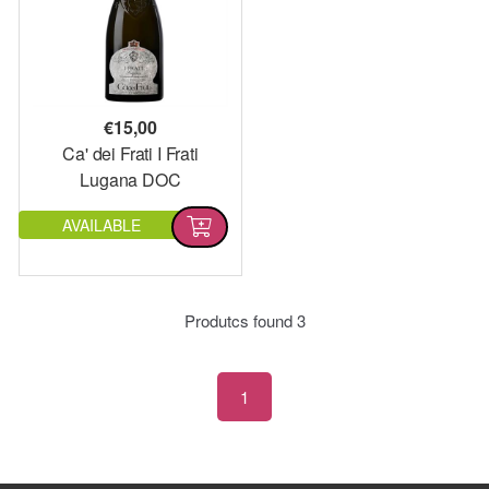
€
15,00
Ca' dei Frati I Frati
Lugana DOC
AVAILABLE
Produtcs found
3
1