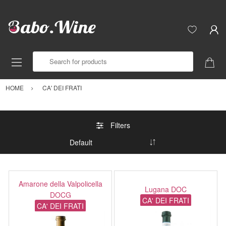
Search for products
HOME
CA' DEI FRATI
Filters
Amarone della Valpolicella
Lugana DOC
DOCG
CA' DEI FRATI
CA' DEI FRATI