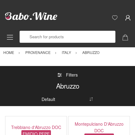
Search for products
HOME
PROVENANCE
ITALY
ABRUZZO
Filters
Abruzzo
Montepulciano D'Abruzzo
Trebbiano d'Abruzzo DOC
DOC
EMIDIO PEPE